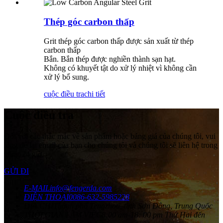
Thép góc carbon thấp
Grit thép góc carbon thấp được sản xuất từ ​​thép
carbon thấp
Bắn. Bắn thép được nghiền thành sạn hạt.
Không có khuyết tật do xử lý nhiệt vì không cần
xử lý bổ sung.
cuộc điều tra
chi tiết
Cuộc điều tra
Đối với các thắc mắc về sản phẩm hoặc bảng giá của chúng tôi, vui
lòng để lại email của bạn cho chúng tôi và chúng tôi sẽ liên hệ trong
vòng 24 giờ.
GỬI ĐI
E-MAIL
info@fengerda.com
ĐIỆN THOẠI
0086-632-5985228
ĐỊA CHỈ
Thành phố Tengzhou, tỉnh Sơn Đông, Trung Quốc
THỜI GIAN LÀM VIỆC
8:00 am-18: 00 pm Thứ Hai đến