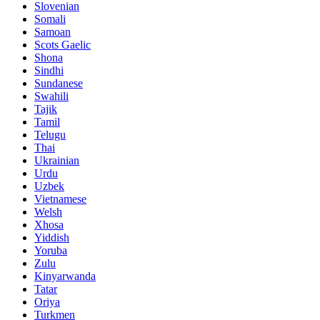
Slovenian
Somali
Samoan
Scots Gaelic
Shona
Sindhi
Sundanese
Swahili
Tajik
Tamil
Telugu
Thai
Ukrainian
Urdu
Uzbek
Vietnamese
Welsh
Xhosa
Yiddish
Yoruba
Zulu
Kinyarwanda
Tatar
Oriya
Turkmen