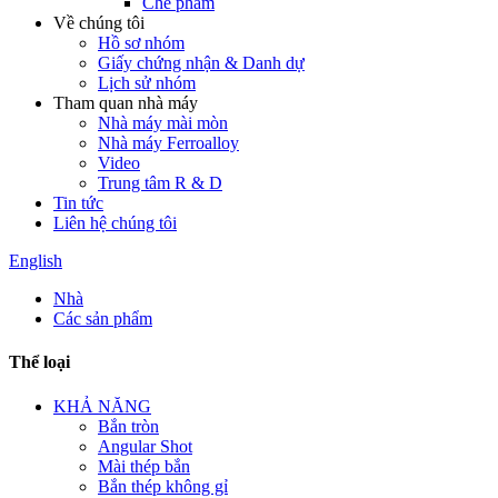
Chế phẩm
Về chúng tôi
Hồ sơ nhóm
Giấy chứng nhận & Danh dự
Lịch sử nhóm
Tham quan nhà máy
Nhà máy mài mòn
Nhà máy Ferroalloy
Video
Trung tâm R & D
Tin tức
Liên hệ chúng tôi
English
Nhà
Các sản phẩm
Thể loại
KHẢ NĂNG
Bắn tròn
Angular Shot
Mài thép bắn
Bắn thép không gỉ