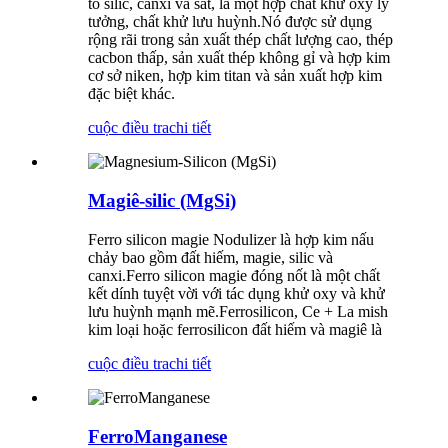
tố silic, canxi và sắt, là một hợp chất khử oxy lý
tưởng, chất khử lưu huỳnh.Nó được sử dụng
rộng rãi trong sản xuất thép chất lượng cao, thép
cacbon thấp, sản xuất thép không gỉ và hợp kim
cơ sở niken, hợp kim titan và sản xuất hợp kim
đặc biệt khác.
cuộc điều tra
chi tiết
Magiê-silic (MgSi)
Ferro silicon magie Nodulizer là hợp kim nấu
chảy bao gồm đất hiếm, magie, silic và
canxi.Ferro silicon magie đóng nốt là một chất
kết dính tuyệt vời với tác dụng khử oxy và khử
lưu huỳnh mạnh mẽ.Ferrosilicon, Ce + La mish
kim loại hoặc ferrosilicon đất hiếm và magiê là
cuộc điều tra
chi tiết
FerroManganese