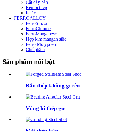
Cắt dây bắn
Rèn bi thép
Khác
FERROALLOY
FerroSilicon
FerroChrome
FerroManganese
Hợp kim mangan silic
Ferro Molypden
Chế phẩm
Sản phẩm nổi bật
Bắn thép không gỉ rèn
Vòng bi thép góc
Mài thép bắn