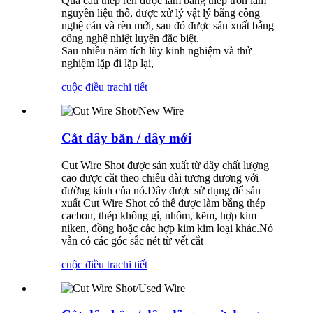
Quả cầu thép rèn được làm bằng thép tròn làm
nguyên liệu thô, được xử lý vật lý bằng công
nghệ cán và rèn mới, sau đó được sản xuất bằng
công nghệ nhiệt luyện đặc biệt.
Sau nhiều năm tích lũy kinh nghiệm và thử
nghiệm lặp đi lặp lại,
cuộc điều tra
chi tiết
Cắt dây bắn / dây mới
Cut Wire Shot được sản xuất từ ​​dây chất lượng
cao được cắt theo chiều dài tương đương với
đường kính của nó.Dây được sử dụng để sản
xuất Cut Wire Shot có thể được làm bằng thép
cacbon, thép không gỉ, nhôm, kẽm, hợp kim
niken, đồng hoặc các hợp kim kim loại khác.Nó
vẫn có các góc sắc nét từ vết cắt
cuộc điều tra
chi tiết