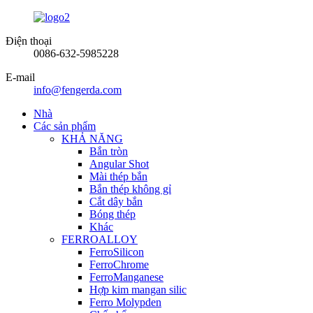
Điện thoại
0086-632-5985228
E-mail
info@fengerda.com
Nhà
Các sản phẩm
KHẢ NĂNG
Bắn tròn
Angular Shot
Mài thép bắn
Bắn thép không gỉ
Cắt dây bắn
Bóng thép
Khác
FERROALLOY
FerroSilicon
FerroChrome
FerroManganese
Hợp kim mangan silic
Ferro Molypden